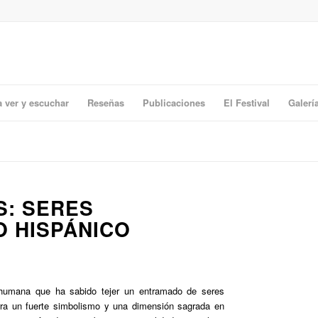
a ver y escuchar
Reseñas
Publicaciones
El Festival
Galerí
S: SERES
O HISPÁNICO
 humana que ha sabido tejer un entramado de seres
erra un fuerte simbolismo y una dimensión sagrada en